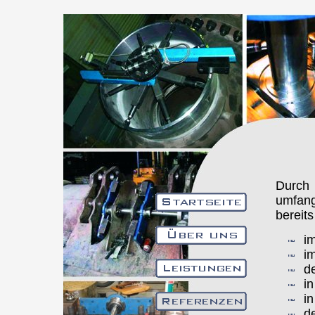
Durch 
umfang
bereits
i
i
d
i
i
d