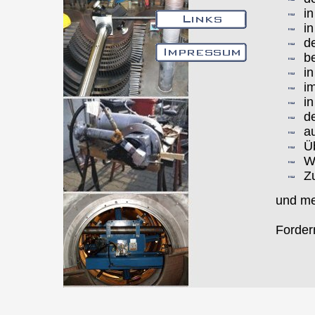
i
in
d
be
in
i
i
de
au
Ü
W
Z
und me
Forder